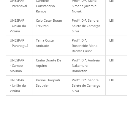
UNESPAR
Caroline
Profª. Drª. Maria
LIII
- Paranavaí
Constantino
Simone Jacomini
Ramos
Novak
UNESPAR
Caio Cesar Braun
Profª. Drª. Sandra
LIII
- União da
Trevizan
Salete de Camargo
Vitória
Silva
UNESPAR
Taina Costa
Profª. Drª.
LIII
- Paranaguá
Andrade
Roseneide Maria
Batista Cirino
UNESPAR
Cintia Duarte De
Profª. Drª. Andreia
LIII
- Campo
Aquino
Nakamura
Mourão
Bondezan
UNESPAR
Karine Doopiati
Profª. Drª. Sandra
LIII
- União da
Sauthier
Salete de Camargo
Vitória
Silva