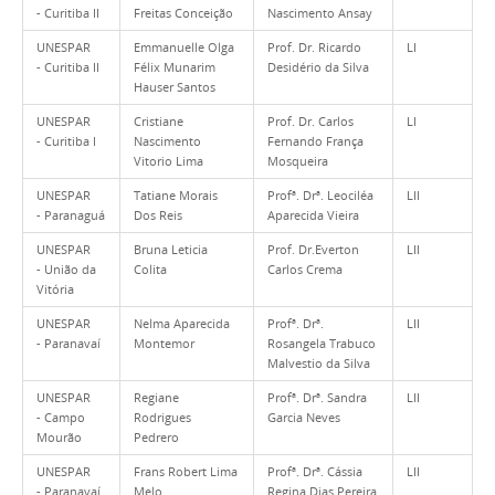
- Curitiba II
Freitas Conceição
Nascimento Ansay
UNESPAR
Emmanuelle Olga
Prof. Dr. Ricardo
LI
- Curitiba II
Félix Munarim
Desidério da Silva
Hauser Santos
UNESPAR
Cristiane
Prof. Dr. Carlos
LI
- Curitiba I
Nascimento
Fernando França
Vitorio Lima
Mosqueira
UNESPAR
Tatiane Morais
Profª. Drª. Leociléa
LII
- Paranaguá
Dos Reis
Aparecida Vieira
UNESPAR
Bruna Leticia
Prof. Dr.Everton
LII
- União da
Colita
Carlos Crema
Vitória
UNESPAR
Nelma Aparecida
Profª. Drª.
LII
- Paranavaí
Montemor
Rosangela Trabuco
Malvestio da Silva
UNESPAR
Regiane
Profª. Drª. Sandra
LII
- Campo
Rodrigues
Garcia Neves
Mourão
Pedrero
UNESPAR
Frans Robert Lima
Profª. Drª. Cássia
LII
- Paranavaí
Melo
Regina Dias Pereira