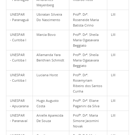
Meyenberg
UNESPAR
Ubiratan Silveira
Profª. Drª.
LIII
- Paranaguá
Do Nascimento
Roseneide Maria
Batista Cirino
UNESPAR
Marcia Bovo
Profª. Drª. Sheila
LIII
- Curitiba I
Maria Ogasavara
Beggiato
UNESPAR
Allamanda Yara
Profª. Drª. Sheila
LIII
- Curitiba I
Benthien Schmidt
Maria Ogasavara
Beggiato
UNESPAR
Luciana Horst
Profª. Drª.
LIII
- Curitiba I
Rosemyriam
Ribeiro dos Santos
Cunha
UNESPAR
Hugo Augusto
Profª. Drª. Eliane
LIII
- Apucarana
Costa
Paganini da Silva
UNESPAR
Anielle Aparecida
Profª. Drª. Maria
LIII
- Paranavaí
De Souza
Simone Jacomini
Novak