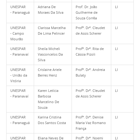
UNESPAR
Adriana De
Prof. Dr. João
LI
- Paranaguá
Moraes Da Silva
Guilherme de
Souza Corrêa
UNESPAR
Clarissa Marcelha
Profª. Drª. Cleudet
LI
- Campo
De Lima Pelincer
de Assis Scherer
Mourão
UNESPAR
Sheila Micheli
Profª. Drª. Rita de
LI
- Paranavaí
Vasconcelos Da
Cássia Pizoli
Silva
UNESPAR
Crislaine Ariele
Profª. Drª. Andreia
LI
- União da
Berres Henz
Bulaty
Vitória
UNESPAR
Karen Letícia
Profª. Drª. Cleudet
LI
- Paranavaí
Barbosa
de Assis Scherer
Marcelino De
Souza
UNESPAR
Karina Cristina
Profª. Drª. Denise
LI
- Paranaguá
Dos Santos Costa
Maria Vaz Romano
França
UNESPAR
Eliana Neves De
Profª. Drª. Noemi
LI