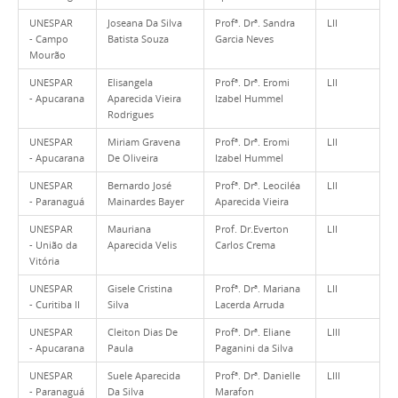
UNESPAR
Joseana Da Silva
Profª. Drª. Sandra
LII
- Campo
Batista Souza
Garcia Neves
Mourão
UNESPAR
Elisangela
Profª. Drª. Eromi
LII
- Apucarana
Aparecida Vieira
Izabel Hummel
Rodrigues
UNESPAR
Miriam Gravena
Profª. Drª. Eromi
LII
- Apucarana
De Oliveira
Izabel Hummel
UNESPAR
Bernardo José
Profª. Drª. Leociléa
LII
- Paranaguá
Mainardes Bayer
Aparecida Vieira
UNESPAR
Mauriana
Prof. Dr.Everton
LII
- União da
Aparecida Velis
Carlos Crema
Vitória
UNESPAR
Gisele Cristina
Profª. Drª. Mariana
LII
- Curitiba II
Silva
Lacerda Arruda
UNESPAR
Cleiton Dias De
Profª. Drª. Eliane
LIII
- Apucarana
Paula
Paganini da Silva
UNESPAR
Suele Aparecida
Profª. Drª. Danielle
LIII
- Paranaguá
Da Silva
Marafon