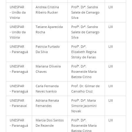
UNESPAR
Andrea Cristina
Profª. Drª. Sandra
LIII
- União da
Ribeiro Rucker
Salete de Camargo
Vitória
Silva
UNESPAR
Tatiane Aparecida
Profª. Drª. Sandra
LIII
- União da
Rocha
Salete de Camargo
Vitória
Silva
UNESPAR
Patricia Furtado
Profª. Drª.
LIII
- Paranaguá
Da Silva
Elizabeth Regina
Strisky de Farias
UNESPAR
Mariana Oliveira
Profª. Drª.
LIII
- Paranaguá
Chaves
Roseneide Maria
Batista Cirino
UNESPAR
Carla Fernanda
Prof. Dr. Gilmar de
LIII
- Paranaguá
Neves Ivankio
Carvalho Cruz
UNESPAR
Adriana Renata
Profª. Drª. Maria
LIII
- Paranavaí
Fernandes
Simone Jacomini
Novak
UNESPAR
Marcia Dos Santos
Profª. Drª.
LIII
- Paranaguá
De Rezende
Roseneide Maria
Batista Cirino