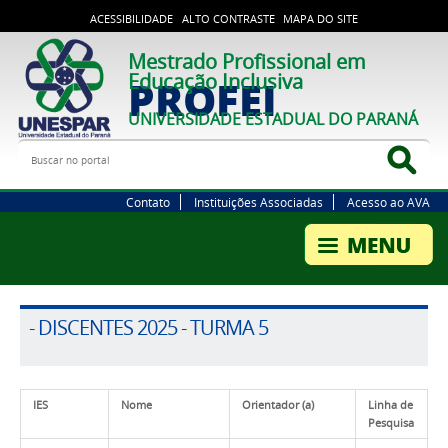
ACESSIBILIDADE
ALTO CONTRASTE
MAPA DO SITE
Mestrado Profissional em
Educação Inclusiva
PROFEI
UNIVERSIDADE ESTADUAL DO PARANÁ
Buscar no portal
Bus
Contato
Instituições Associadas
Acesso ao AVA
- DISCENTES 2025 - TURMA 5
IES
Nome
Orientador (a)
Linha de
Pesquisa