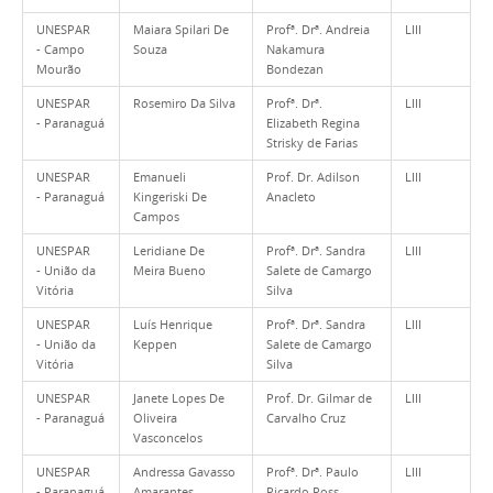
UNESPAR
Maiara Spilari De
Profª. Drª. Andreia
LIII
- Campo
Souza
Nakamura
Mourão
Bondezan
UNESPAR
Rosemiro Da Silva
Profª. Drª.
LIII
- Paranaguá
Elizabeth Regina
Strisky de Farias
UNESPAR
Emanueli
Prof. Dr. Adilson
LIII
- Paranaguá
Kingeriski De
Anacleto
Campos
UNESPAR
Leridiane De
Profª. Drª. Sandra
LIII
- União da
Meira Bueno
Salete de Camargo
Vitória
Silva
UNESPAR
Luís Henrique
Profª. Drª. Sandra
LIII
- União da
Keppen
Salete de Camargo
Vitória
Silva
UNESPAR
Janete Lopes De
Prof. Dr. Gilmar de
LIII
- Paranaguá
Oliveira
Carvalho Cruz
Vasconcelos
UNESPAR
Andressa Gavasso
Profª. Drª. Paulo
LIII
- Paranaguá
Amarantes
Ricardo Ross