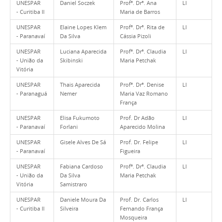
UNESPAR
Daniel Soczek
Profª. Drª. Ana
LI
- Curitiba II
Maria de Barros
UNESPAR
Elaine Lopes Klem
Profª. Drª. Rita de
LI
- Paranavaí
Da Silva
Cássia Pizoli
UNESPAR
Luciana Aparecida
Profª. Drª. Claudia
LI
- União da
Skibinski
Maria Petchak
Vitória
UNESPAR
Thais Aparecida
Profª. Drª. Denise
LI
- Paranaguá
Nemer
Maria Vaz Romano
França
UNESPAR
Elisa Fukumoto
Prof. Dr Adão
LI
- Paranavaí
Forlani
Aparecido Molina
UNESPAR
Gisele Alves De Sá
Prof. Dr. Felipe
LI
- Paranavaí
Figueira
UNESPAR
Fabiana Cardoso
Profª. Drª. Claudia
LI
- União da
Da Silva
Maria Petchak
Vitória
Samistraro
UNESPAR
Daniele Moura Da
Prof. Dr. Carlos
LI
- Curitiba II
Silveira
Fernando França
Mosqueira