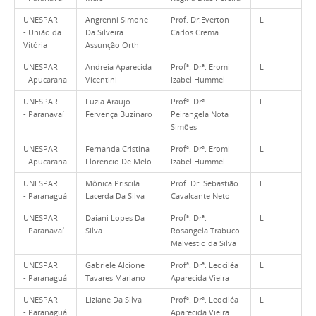
UNESPAR
Angrenni Simone
Prof. Dr.Everton
LII
- União da
Da Silveira
Carlos Crema
Vitória
Assunção Orth
UNESPAR
Andreia Aparecida
Profª. Drª. Eromi
LII
- Apucarana
Vicentini
Izabel Hummel
UNESPAR
Luzia Araujo
Profª. Drª.
LII
- Paranavaí
Fervença Buzinaro
Peirangela Nota
Simões
UNESPAR
Fernanda Cristina
Profª. Drª. Eromi
LII
- Apucarana
Florencio De Melo
Izabel Hummel
UNESPAR
Mônica Priscila
Prof. Dr. Sebastião
LII
- Paranaguá
Lacerda Da Silva
Cavalcante Neto
UNESPAR
Daiani Lopes Da
Profª. Drª.
LII
- Paranavaí
Silva
Rosangela Trabuco
Malvestio da Silva
UNESPAR
Gabriele Alcione
Profª. Drª. Leociléa
LII
- Paranaguá
Tavares Mariano
Aparecida Vieira
UNESPAR
Liziane Da Silva
Profª. Drª. Leociléa
LII
- Paranaguá
Aparecida Vieira