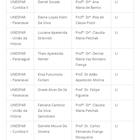
UNESPAR
Daniel Soczek
Profª. Drª. Ana
LI
- Curitiba II
Maria de Barros
UNESPAR
Elaine Lopes Klem
Profª. Drª. Rita de
LI
- Paranavaí
Da Silva
Cássia Pizoli
UNESPAR
Luciana Aparecida
Profª. Drª. Claudia
LI
- União da
Skibinski
Maria Petchak
Vitória
UNESPAR
Thais Aparecida
Profª. Drª. Denise
LI
- Paranaguá
Nemer
Maria Vaz Romano
França
UNESPAR
Elisa Fukumoto
Prof. Dr Adão
LI
- Paranavaí
Forlani
Aparecido Molina
UNESPAR
Gisele Alves De Sá
Prof. Dr. Felipe
LI
- Paranavaí
Figueira
UNESPAR
Fabiana Cardoso
Profª. Drª. Claudia
LI
- União da
Da Silva
Maria Petchak
Vitória
Samistraro
UNESPAR
Daniele Moura Da
Prof. Dr. Carlos
LI
- Curitiba II
Silveira
Fernando França
Mosqueira