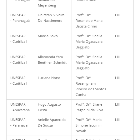
Meyenberg
UNESPAR
Ubiratan Silveira
Profª. Drª.
LIII
- Paranaguá
Do Nascimento
Roseneide Maria
Batista Cirino
UNESPAR
Marcia Bovo
Profª. Drª. Sheila
LIII
- Curitiba I
Maria Ogasavara
Beggiato
UNESPAR
Allamanda Yara
Profª. Drª. Sheila
LIII
- Curitiba I
Benthien Schmidt
Maria Ogasavara
Beggiato
UNESPAR
Luciana Horst
Profª. Drª.
LIII
- Curitiba I
Rosemyriam
Ribeiro dos Santos
Cunha
UNESPAR
Hugo Augusto
Profª. Drª. Eliane
LIII
- Apucarana
Costa
Paganini da Silva
UNESPAR
Anielle Aparecida
Profª. Drª. Maria
LIII
- Paranavaí
De Souza
Simone Jacomini
Novak