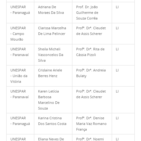
UNESPAR
Adriana De
Prof. Dr. João
LI
- Paranaguá
Moraes Da Silva
Guilherme de
Souza Corrêa
UNESPAR
Clarissa Marcelha
Profª. Drª. Cleudet
LI
- Campo
De Lima Pelincer
de Assis Scherer
Mourão
UNESPAR
Sheila Micheli
Profª. Drª. Rita de
LI
- Paranavaí
Vasconcelos Da
Cássia Pizoli
Silva
UNESPAR
Crislaine Ariele
Profª. Drª. Andreia
LI
- União da
Berres Henz
Bulaty
Vitória
UNESPAR
Karen Letícia
Profª. Drª. Cleudet
LI
- Paranavaí
Barbosa
de Assis Scherer
Marcelino De
Souza
UNESPAR
Karina Cristina
Profª. Drª. Denise
LI
- Paranaguá
Dos Santos Costa
Maria Vaz Romano
França
UNESPAR
Eliana Neves De
Profª. Drª. Noemi
LI