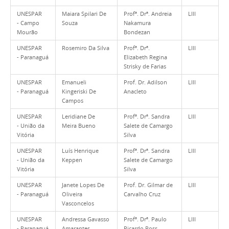
UNESPAR
Maiara Spilari De
Profª. Drª. Andreia
LIII
- Campo
Souza
Nakamura
Mourão
Bondezan
UNESPAR
Rosemiro Da Silva
Profª. Drª.
LIII
- Paranaguá
Elizabeth Regina
Strisky de Farias
UNESPAR
Emanueli
Prof. Dr. Adilson
LIII
- Paranaguá
Kingeriski De
Anacleto
Campos
UNESPAR
Leridiane De
Profª. Drª. Sandra
LIII
- União da
Meira Bueno
Salete de Camargo
Vitória
Silva
UNESPAR
Luís Henrique
Profª. Drª. Sandra
LIII
- União da
Keppen
Salete de Camargo
Vitória
Silva
UNESPAR
Janete Lopes De
Prof. Dr. Gilmar de
LIII
- Paranaguá
Oliveira
Carvalho Cruz
Vasconcelos
UNESPAR
Andressa Gavasso
Profª. Drª. Paulo
LIII
- Paranaguá
Amarantes
Ricardo Ross