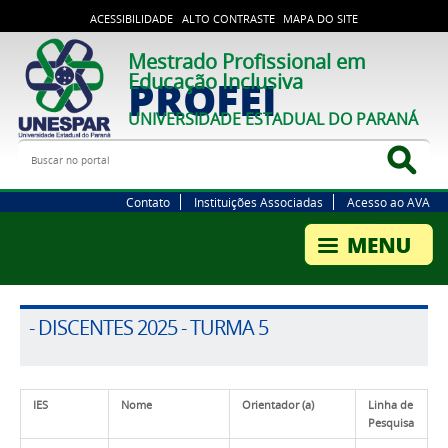
ACESSIBILIDADE
ALTO CONTRASTE
MAPA DO SITE
Mestrado Profissional em
Educação Inclusiva
PROFEI
UNIVERSIDADE ESTADUAL DO PARANÁ
Buscar no portal
Bus
Contato
Instituições Associadas
Acesso ao AVA
- DISCENTES 2025 - TURMA 5
IES
Nome
Orientador (a)
Linha de
Pesquisa