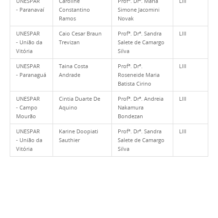
UNESPAR
Caroline
Profª. Drª. Maria
LIII
- Paranavaí
Constantino
Simone Jacomini
Ramos
Novak
UNESPAR
Caio Cesar Braun
Profª. Drª. Sandra
LIII
- União da
Trevizan
Salete de Camargo
Vitória
Silva
UNESPAR
Taina Costa
Profª. Drª.
LIII
- Paranaguá
Andrade
Roseneide Maria
Batista Cirino
UNESPAR
Cintia Duarte De
Profª. Drª. Andreia
LIII
- Campo
Aquino
Nakamura
Mourão
Bondezan
UNESPAR
Karine Doopiati
Profª. Drª. Sandra
LIII
- União da
Sauthier
Salete de Camargo
Vitória
Silva