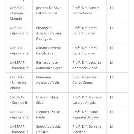
UNESPAR
Joseana Da Silva
Profª. Drª. Sandra
LII
- Campo
Batista Souza
Garcia Neves
Mourão
UNESPAR
Elisangela
Profª. Drª. Eromi
LII
- Apucarana
Aparecida Vieira
Izabel Hummel
Rodrigues
UNESPAR
Miriam Gravena
Profª. Drª. Eromi
LII
- Apucarana
De Oliveira
Izabel Hummel
UNESPAR
Bernardo José
Profª. Drª. Leociléa
LII
- Paranaguá
Mainardes Bayer
Aparecida Vieira
UNESPAR
Mauriana
Prof. Dr.Everton
LII
- União da
Aparecida Velis
Carlos Crema
Vitória
UNESPAR
Gisele Cristina
Profª. Drª. Mariana
LII
- Curitiba II
Silva
Lacerda Arruda
UNESPAR
Cleiton Dias De
Profª. Drª. Eliane
LIII
- Apucarana
Paula
Paganini da Silva
UNESPAR
Suele Aparecida
Profª. Drª. Danielle
LIII
- Paranaguá
Da Silva
Marafon