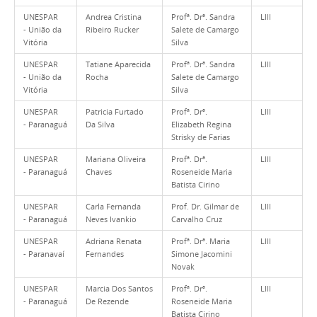
UNESPAR
Andrea Cristina
Profª. Drª. Sandra
LIII
- União da
Ribeiro Rucker
Salete de Camargo
Vitória
Silva
UNESPAR
Tatiane Aparecida
Profª. Drª. Sandra
LIII
- União da
Rocha
Salete de Camargo
Vitória
Silva
UNESPAR
Patricia Furtado
Profª. Drª.
LIII
- Paranaguá
Da Silva
Elizabeth Regina
Strisky de Farias
UNESPAR
Mariana Oliveira
Profª. Drª.
LIII
- Paranaguá
Chaves
Roseneide Maria
Batista Cirino
UNESPAR
Carla Fernanda
Prof. Dr. Gilmar de
LIII
- Paranaguá
Neves Ivankio
Carvalho Cruz
UNESPAR
Adriana Renata
Profª. Drª. Maria
LIII
- Paranavaí
Fernandes
Simone Jacomini
Novak
UNESPAR
Marcia Dos Santos
Profª. Drª.
LIII
- Paranaguá
De Rezende
Roseneide Maria
Batista Cirino