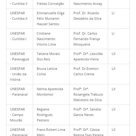
- Curitiba II
Freitas Conceição
Nascimento Ansay
UNESPAR
Emmanuelle Olga
Prof. Dr. Ricardo
LI
- Curitiba II
Félix Munarim
Desidério da Silva
Hauser Santos
UNESPAR
Cristiane
Prof. Dr. Carlos
LI
- Curitiba I
Nascimento
Fernando França
Vitorio Lima
Mosqueira
UNESPAR
Tatiane Morais
Profª. Drª. Leociléa
LII
- Paranaguá
Dos Reis
Aparecida Vieira
UNESPAR
Bruna Leticia
Prof. Dr.Everton
LII
- União da
Colita
Carlos Crema
Vitória
UNESPAR
Nelma Aparecida
Profª. Drª.
LII
- Paranavaí
Montemor
Rosangela Trabuco
Malvestio da Silva
UNESPAR
Regiane
Profª. Drª. Sandra
LII
- Campo
Rodrigues
Garcia Neves
Mourão
Pedrero
UNESPAR
Frans Robert Lima
Profª. Drª. Cássia
LII
- Paranavaí
Melo
Regina Dias Pereira