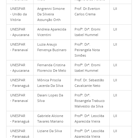
UNESPAR
Angrenni Simone
Prof. Dr.Everton
LII
- União da
Da Silveira
Carlos Crema
Vitória
Assunção Orth
UNESPAR
Andreia Aparecida
Profª. Drª. Eromi
LII
- Apucarana
Vicentini
Izabel Hummel
UNESPAR
Luzia Araujo
Profª. Drª.
LII
- Paranavaí
Fervença Buzinaro
Peirangela Nota
Simões
UNESPAR
Fernanda Cristina
Profª. Drª. Eromi
LII
- Apucarana
Florencio De Melo
Izabel Hummel
UNESPAR
Mônica Priscila
Prof. Dr. Sebastião
LII
- Paranaguá
Lacerda Da Silva
Cavalcante Neto
UNESPAR
Daiani Lopes Da
Profª. Drª.
LII
- Paranavaí
Silva
Rosangela Trabuco
Malvestio da Silva
UNESPAR
Gabriele Alcione
Profª. Drª. Leociléa
LII
- Paranaguá
Tavares Mariano
Aparecida Vieira
UNESPAR
Liziane Da Silva
Profª. Drª. Leociléa
LII
- Paranaguá
Aparecida Vieira