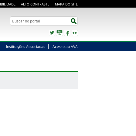
IBILIDADE
ALTO CONTRASTE
MAPA DO SITE
Buscar no portal
Buscar no portal
Twitter
YouTube
Facebook
Flickr
Instituições Associadas
Acesso ao AVA