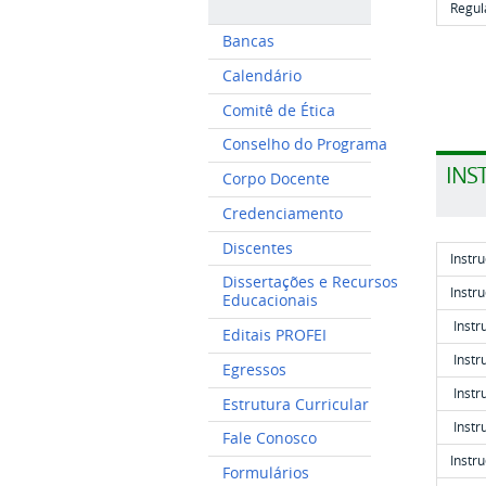
Regul
Bancas
Calendário
Comitê de Ética
Conselho do Programa
INS
Corpo Docente
Credenciamento
Discentes
Instr
Dissertações e Recursos
Instr
Educacionais
Inst
Editais PROFEI
Instr
Egressos
Inst
Estrutura Curricular
Inst
Fale Conosco
Instr
Formulários