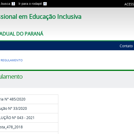
 a busca
3
Ir para o rodapé
4
ACESS
sional em Educação Inclusiva
TADUAL DO PARANÁ
Contato
>
REGULAMENTO
ulamento
ria N° 485/2020
ução N° 33/2020
UÇÃO Nº 043 - 2021
sta_478_2018