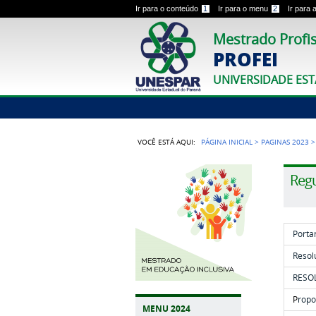
Ir para o conteúdo
1
Ir para o menu
2
Ir para
Mestrado Profis
PROFEI
UNIVERSIDADE ES
VOCÊ ESTÁ AQUI:
PÁGINA INICIAL
>
PAGINAS 2023
Reg
Porta
Resol
RESOL
P
ropo
MENU 2024