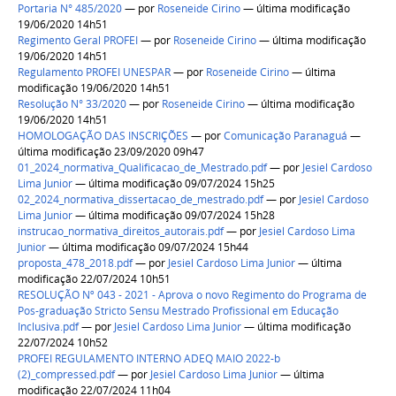
Portaria N° 485/2020
—
por
Roseneide Cirino
— última modificação
19/06/2020 14h51
Regimento Geral PROFEI
—
por
Roseneide Cirino
— última modificação
19/06/2020 14h51
Regulamento PROFEI UNESPAR
—
por
Roseneide Cirino
— última
modificação 19/06/2020 14h51
Resolução N° 33/2020
—
por
Roseneide Cirino
— última modificação
19/06/2020 14h51
HOMOLOGAÇÃO DAS INSCRIÇÕES
—
por
Comunicação Paranaguá
—
última modificação 23/09/2020 09h47
01_2024_normativa_Qualificacao_de_Mestrado.pdf
—
por
Jesiel Cardoso
Lima Junior
— última modificação 09/07/2024 15h25
02_2024_normativa_dissertacao_de_mestrado.pdf
—
por
Jesiel Cardoso
Lima Junior
— última modificação 09/07/2024 15h28
instrucao_normativa_direitos_autorais.pdf
—
por
Jesiel Cardoso Lima
Junior
— última modificação 09/07/2024 15h44
proposta_478_2018.pdf
—
por
Jesiel Cardoso Lima Junior
— última
modificação 22/07/2024 10h51
RESOLUÇÃO Nº 043 - 2021 - Aprova o novo Regimento do Programa de
Pos-graduação Stricto Sensu Mestrado Profissional em Educação
Inclusiva.pdf
—
por
Jesiel Cardoso Lima Junior
— última modificação
22/07/2024 10h52
PROFEI REGULAMENTO INTERNO ADEQ MAIO 2022-b
(2)_compressed.pdf
—
por
Jesiel Cardoso Lima Junior
— última
modificação 22/07/2024 11h04